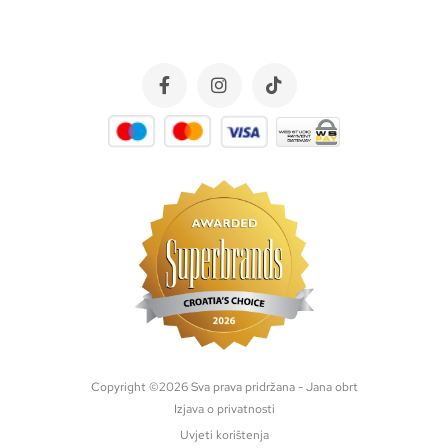
Copyright ©
2026
Sva prava pridržana - Jana obrt
Izjava o privatnosti
Uvjeti korištenja