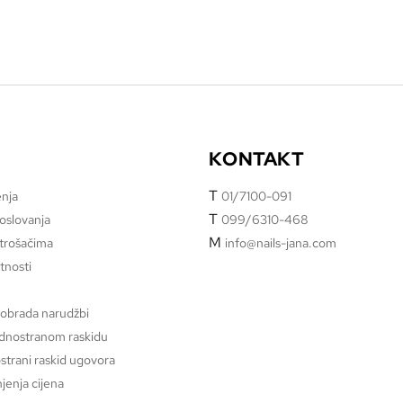
KONTAKT
T
enja
01/7100-091
T
poslovanja
099/6310-468
M
otrošačima
info@nails-jana.com
atnosti
 obrada narudžbi
ednostranom raskidu
strani raskid ugovora
jenja cijena