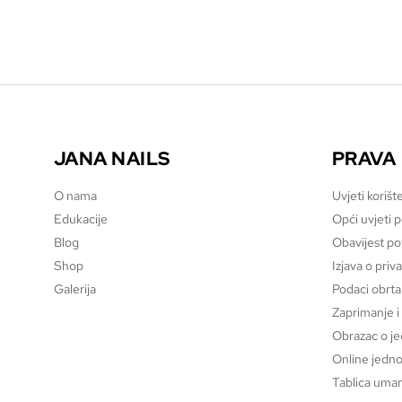
JANA NAILS
PRAVA
O nama
Uvjeti korišt
Edukacije
Opći uvjeti 
Blog
Obavijest p
Shop
Izjava o priv
Galerija
Podaci obrta
Zaprimanje i
Obrazac o j
Online jedno
Tablica uman