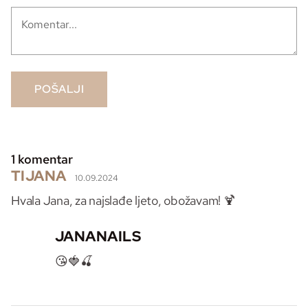
POŠALJI
1
komentar
TIJANA
10.09.2024
Hvala Jana, za najslađe ljeto, obožavam! 🍹
JANANAILS
😘🍓🍒