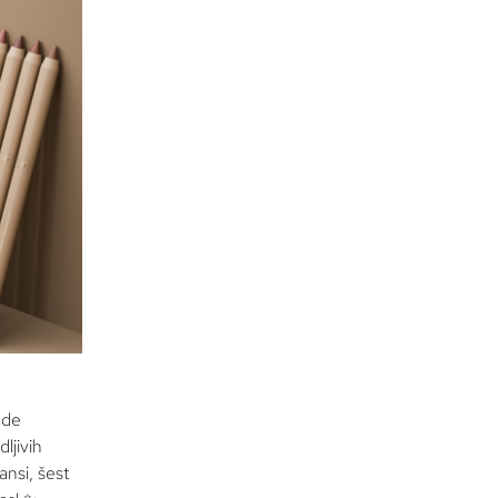
ude
dljivih
ansi, šest