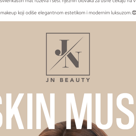
 svilenkastih mat ruževa i šest nježnih olovaka za usne čekaju na 
makeup
koji odiše elegantnom estetikom i modernim luksuzom.