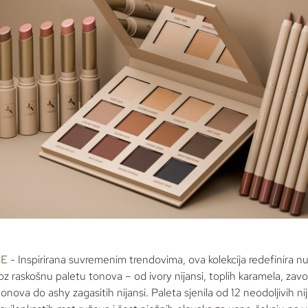
SE
-
Inspirirana suvremenim trendovima, ova kolekcija redefinira
n
roz raskošnu paletu tonova
–
od
ivory
nijansi, toplih karamela, zavo
tonova do
ashy z
agasitih nijansi.
Paleta sjenila od 12 neodoljivih nij