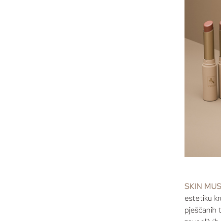
SKIN MU
estetiku k
pješčanih 