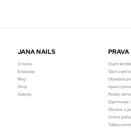
JANA NAILS
PRAVA
O nama
Uvjeti korišt
Edukacije
Opći uvjeti 
Blog
Obavijest p
Shop
Izjava o priv
Galerija
Podaci obrta
Zaprimanje i
Obrazac o j
Online jedno
Tablica uman