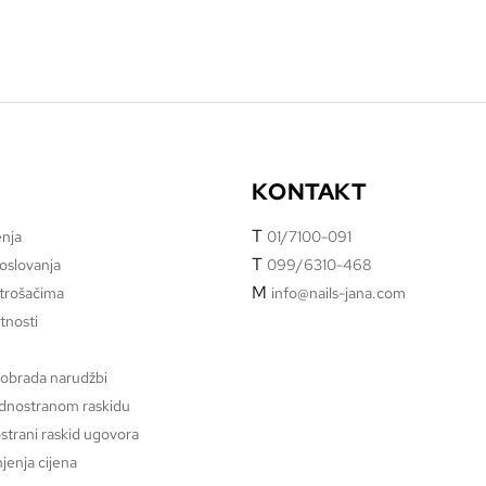
KONTAKT
T
enja
01/7100-091
T
poslovanja
099/6310-468
M
otrošačima
info@nails-jana.com
atnosti
 obrada narudžbi
ednostranom raskidu
strani raskid ugovora
jenja cijena