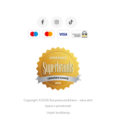
Copyright ©
2026
Sva prava pridržana - Jana obrt
Izjava o privatnosti
Uvjeti korištenja