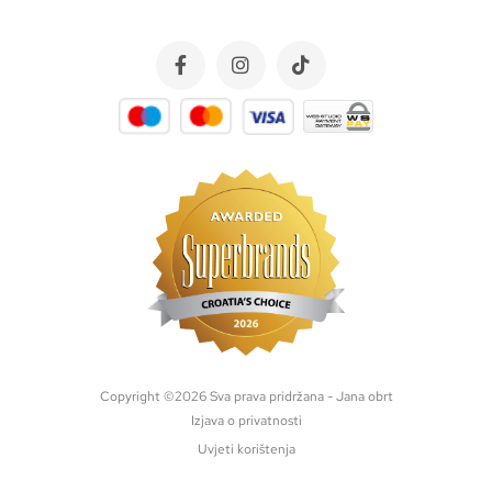
Copyright ©
2026
Sva prava pridržana - Jana obrt
Izjava o privatnosti
Uvjeti korištenja