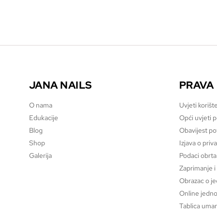
JANA NAILS
PRAVA
O nama
Uvjeti korišt
Edukacije
Opći uvjeti 
Blog
Obavijest p
Shop
Izjava o priv
Galerija
Podaci obrta
Zaprimanje i
Obrazac o j
Online jedno
Tablica uman