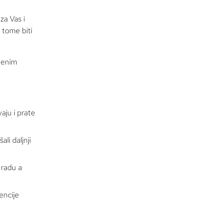
za Vas i
i tome biti
tvenim
aju i prate
li daljnji
 radu a
encije