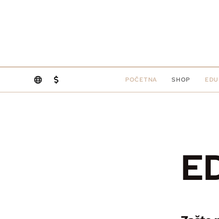
POČETNA
SHOP
EDU
E