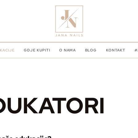
KACIJE
GDJE KUPITI
O NAMA
BLOG
KONTAKT
#
DUKATORI