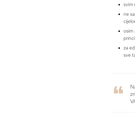
svim 
ne sa
cijel
osim 
princ
za ed
sve t
Na
zn
V