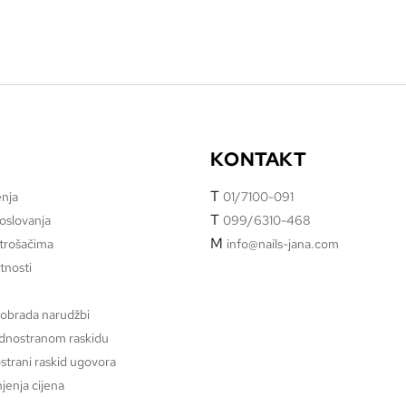
KONTAKT
T
enja
01/7100-091
T
poslovanja
099/6310-468
M
otrošačima
info@nails-jana.com
atnosti
 obrada narudžbi
ednostranom raskidu
strani raskid ugovora
jenja cijena