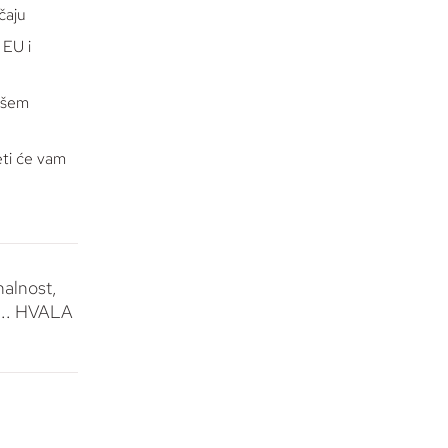
čaju
 EU i
ašem
eti će vam
nalnost,
.... HVALA