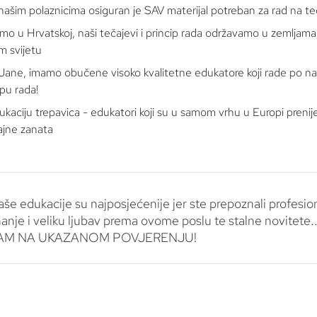
našim polaznicima osiguran je SAV materijal potreban za rad na te
mo u Hrvatskoj, naši tečajevi i princip rada održavamo u zemljama
om svijetu
Jane, imamo obučene visoko kvalitetne edukatore koji rade po n
ipu rada!
ukaciju trepavica - edukatori koji su u samom vrhu u Europi prenij
ajne zanata
še edukacije su najposjećenije jer ste prepoznali profesio
anje i veliku ljubav prema ovome poslu te stalne novitete
AM NA UKAZANOM POVJERENJU!