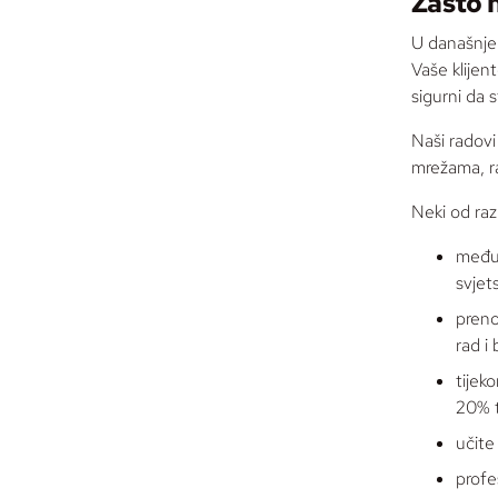
Zašto 
U današnje 
Vaše klijent
sigurni da s
Naši radovi
mrežama, ra
Neki od raz
međun
svjet
preno
rad i
tijek
20% t
učite
profe