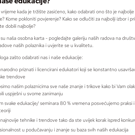
naše edukacije?
vrijeme kada je tržište zasićeno, kako odabrati ono što je najbolje 
e? Kome pokloniti povjerenje? Kako se odlučiti za najbolji izbor i pr
te dobili najbolje?
 su naša osobna karta - pogledajte galeriju naših radova na druš
dove naših polaznika i uvjerite se u kvalitetu.
loga zašto odabrati nas i naše edukacije:
arodno priznati i licencirani edukatori koji se konstantno usavršav
ske trendove
simo našim polaznicima sve naše znanje i trikove kako bi Vam olakša
 bili uspješni u svome zanimanju
om svake edukacije/ seminara 80 % vremena posvećujemo praksi i
eoriji
 najnovije tehnike i trendove tako da ste uvijek korak ispred konkur
sionalnost u podučavanju i znanje su baza svih naših edukacija