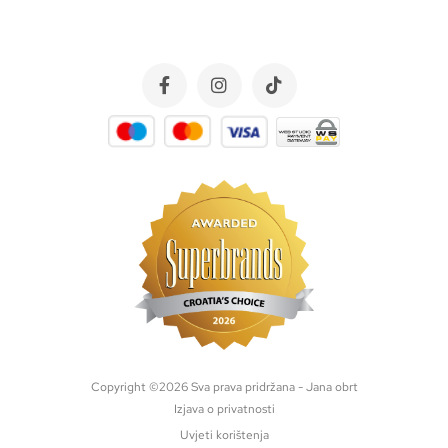
Copyright ©
2026
Sva prava pridržana - Jana obrt
Izjava o privatnosti
Uvjeti korištenja