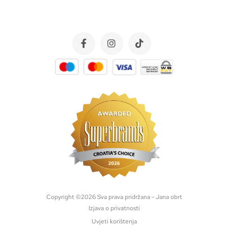
Copyright ©
2026
Sva prava pridržana - Jana obrt
Izjava o privatnosti
Uvjeti korištenja