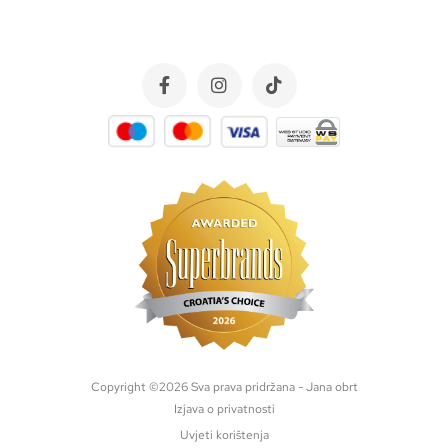
Copyright ©
2026
Sva prava pridržana - Jana obrt
Izjava o privatnosti
Uvjeti korištenja