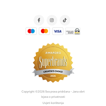
Copyright ©
2026
Sva prava pridržana - Jana obrt
Izjava o privatnosti
Uvjeti korištenja