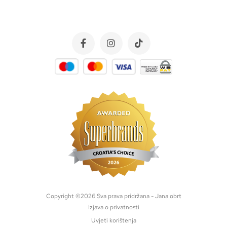
Copyright ©
2026
Sva prava pridržana - Jana obrt
Izjava o privatnosti
Uvjeti korištenja