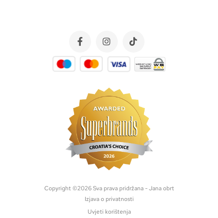
Copyright ©
2026
Sva prava pridržana - Jana obrt
Izjava o privatnosti
Uvjeti korištenja