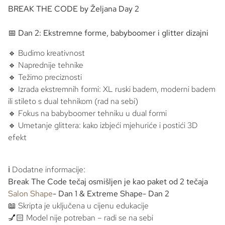
BREAK THE CODE by Željana Day 2
📅
Dan 2: Ekstremne forme,
babyboomer
i
glitter
dizajni
🔹 Budimo kreativnost
🔹 Naprednije tehnike
🔹 Težimo preciznosti
🔹 Izrada ekstremnih formi: XL ruski badem, moderni badem
ili stileto s
dual
tehnikom (rad na sebi)
🔹 Fokus na
babyboomer
tehniku u
dual
formi
🔹 Umetanje
glittera
: kako izbjeći mjehuriće i postići 3D
efekt
ℹ️ Dodatne informacije:
Break The Code
tečaj osmišljen je kao paket od 2 tečaja
Salon Shape
- Dan 1
& Extreme Shape
- Dan 2
📖 Skripta je uključena u cijenu edukacije
💅🏻 Model nije potreban – radi se na sebi