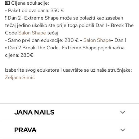
💶
Cijena edukacije:
▫️
Paket od dva dana: 350 €
❗
Dan 2-
Extreme Shape
može se polaziti kao zaseban
tečaj jedino ukoliko ste prije toga položili Dan 1-
Break The
Code
Salon Shape
tečaj
▫️
Samo prvi dan edukacije: 280 € -
Salon Shape
- Dan 1
▫️​​​​​​​
Dan 2 Break The Code- Extreme Shape pojedinačna
cijena: 280€
Izaberite svog edukatora i usavršite se uz naše stručnjake:
Željana Simić
JANA NAILS
PRAVA