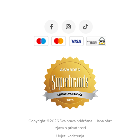
Copyright ©
2026
Sva prava pridržana - Jana obrt
Izjava o privatnosti
Uvjeti korištenja