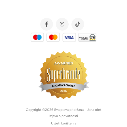
Copyright ©
2026
Sva prava pridržana - Jana obrt
Izjava o privatnosti
Uvjeti korištenja