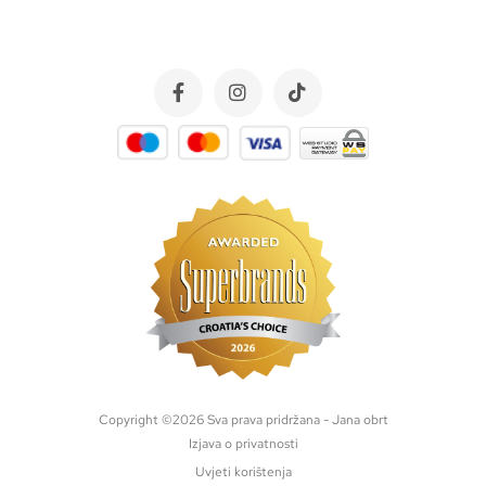
Copyright ©
2026
Sva prava pridržana - Jana obrt
Izjava o privatnosti
Uvjeti korištenja