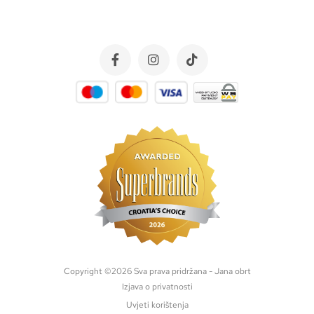
Copyright ©
2026
Sva prava pridržana - Jana obrt
Izjava o privatnosti
Uvjeti korištenja