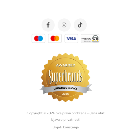
Copyright ©
2026
Sva prava pridržana - Jana obrt
Izjava o privatnosti
Uvjeti korištenja