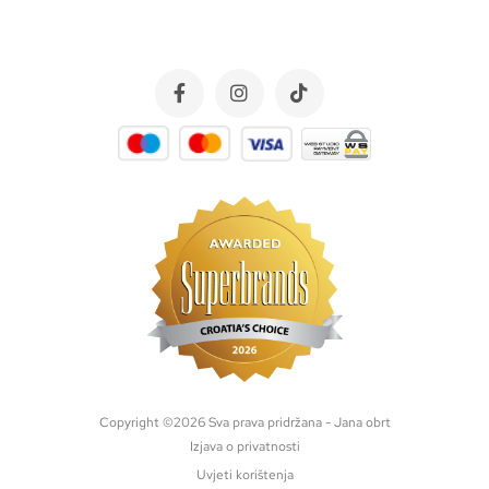
Copyright ©
2026
Sva prava pridržana - Jana obrt
Izjava o privatnosti
Uvjeti korištenja