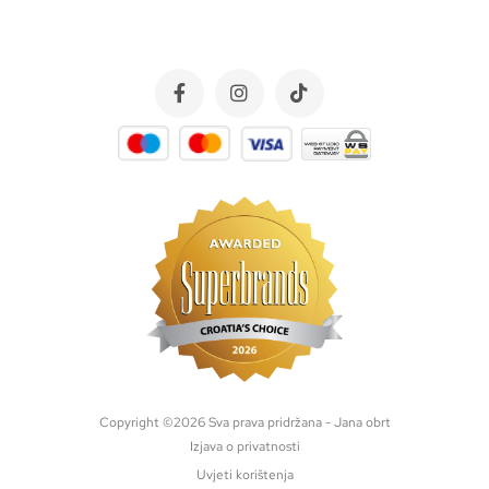
Copyright ©
2026
Sva prava pridržana - Jana obrt
Izjava o privatnosti
Uvjeti korištenja