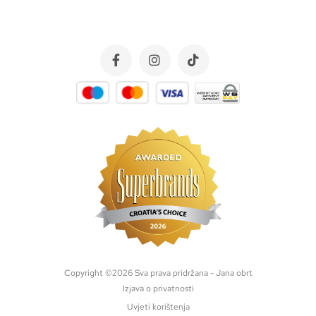
Copyright ©
2026
Sva prava pridržana - Jana obrt
Izjava o privatnosti
Uvjeti korištenja