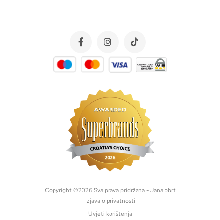
Copyright ©
2026
Sva prava pridržana - Jana obrt
Izjava o privatnosti
Uvjeti korištenja