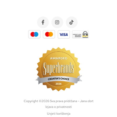
Copyright ©
2026
Sva prava pridržana - Jana obrt
Izjava o privatnosti
Uvjeti korištenja